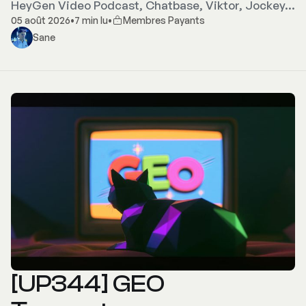
HeyGen Video Podcast, Chatbase, Viktor, Jockey…
05 août 2026
•
7 min lu
•
Membres Payants
Sane
[UP344] GEO