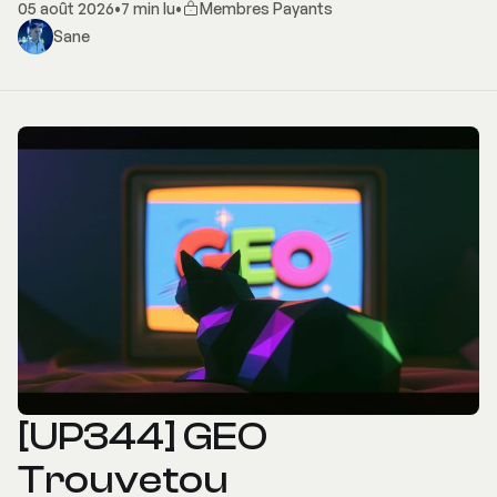
05 août 2026
•
7 min lu
•
Membres Payants
Sane
[UP344] GEO
Trouvetou