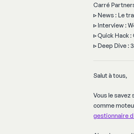
Carré Partner
▹
News : Le traf
▹
Interview : 
▹
Quick Hack : 
▹
Deep Dive : 3
Salut à tous,
Vous le savez 
comme moteur 
gestionnaire d