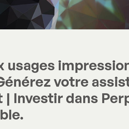
x usages impressio
 Générez votre assis
 | Investir dans Perp
ble.