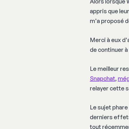
Alors lorsque 
appris que leu
m'a proposé de
Merci à eux d'
de continuer à
Le meilleur res
Snapchat
,
még
relayer cette
s
Le sujet phare
derniers effet
tout récemment