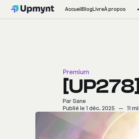
Accueil
Blog
Livre
À propos
Premium
[UP278]
Par
Sane
Publié le 1 déc. 2025
—
11 mi