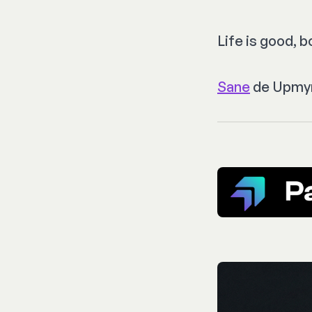
Life is good
, b
Sane
de Upmyn