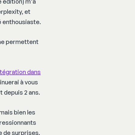
 édition) m'a
plexity, et
é enthousiaste.
 me permettent
ntégration dans
tinuerai à vous
t depuis 2 ans.
mais bien les
pressionnants
 de surprises.