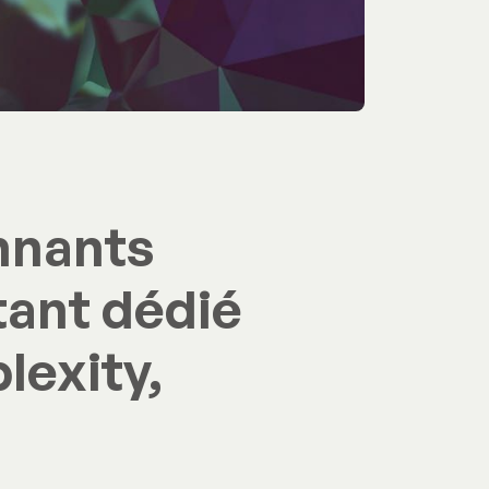
nnants
tant dédié
lexity,