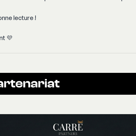
onne lecture !
t 💜