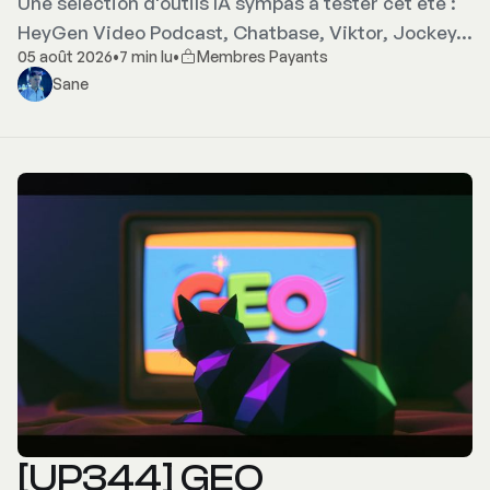
Une sélection d'outils IA sympas à tester cet été :
HeyGen Video Podcast, Chatbase, Viktor, Jockey…
05 août 2026
•
7 min lu
•
Membres Payants
Sane
[UP344] GEO