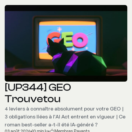
[UP344] GEO
Trouvetou
4 leviers à connaître absolument pour votre GEO |
3 obligations liées à l'AI Act entrent en vigueur | Ce
roman best-seller a-t-il été IA-généré ?
03 août 2026
•
10 min lu
•
Membres Payants