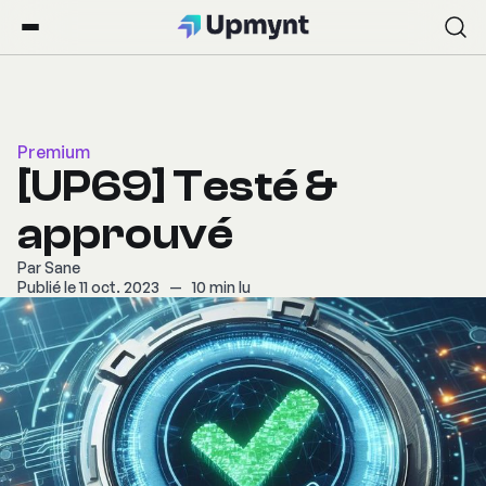
Premium
[UP69] Testé &
approuvé
Par
Sane
Publié le 11 oct. 2023
—
10 min lu