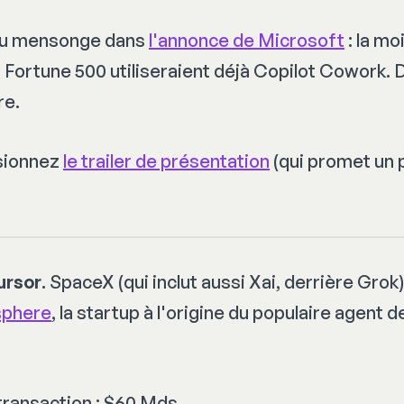
au mensonge dans
l'annonce de Microsoft
: la mo
 Fortune 500 utiliseraient déjà Copilot Cowork. 
re.
isionnez
le trailer de présentation
(qui promet un 
ursor
. SpaceX (qui inclut aussi Xai, derrière Gro
sphere
, la startup à l'origine du populaire agent 
transaction : $60 Mds.