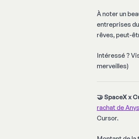
À noter un be
entreprises du
rêves, peut-êt
Intéressé ? V
merveilles)
🤝 SpaceX x C
rachat de Any
Cursor.
Montant de la 