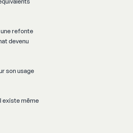
équivalents
 une refonte
Chat devenu
ur son usage
(il existe même