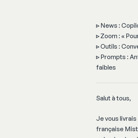
▹
News : Copil
▹
Zoom : « Pourq
▹
Outils : Conv
▹
Prompts : Ant
faibles
Salut à tous,
Je vous livrais
française Mist