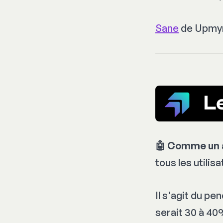
Sane
de Upmyn
🤖 Comme un a
tous les utili
Il s'agit du p
serait 30 à 40