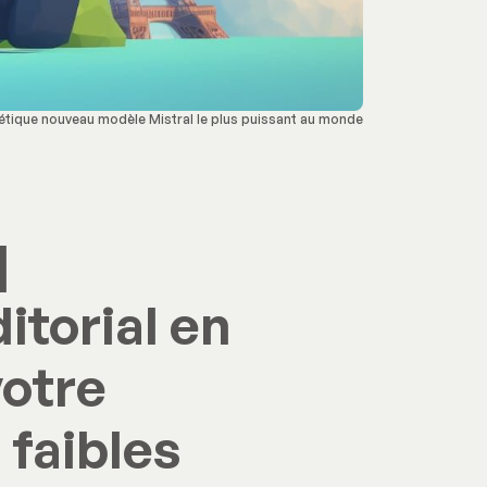
tique nouveau modèle Mistral le plus puissant au monde
|
itorial en
votre
 faibles