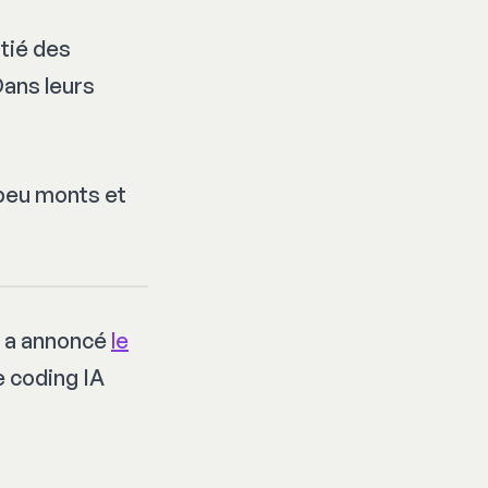
itié des
Dans leurs
peu monts et
k) a annoncé
le
de coding IA