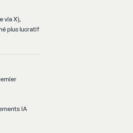
 via X),
 plus lucratif
premier
sements IA