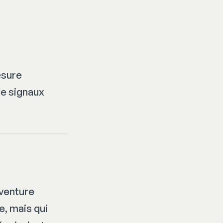
esure
de signaux
aventure
e, mais qui