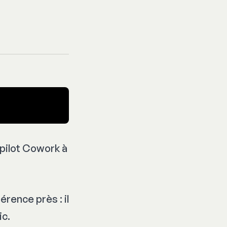
pilot Cowork à
rence près : il
ic.