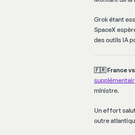
Grok étant ess
SpaceX espère 
des outils IA p
🇫🇷 France v
supplémentair
ministre.
Un effort sal
outre atlantiqu