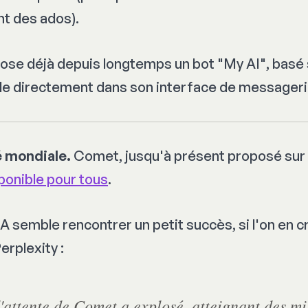
t des ados).
ose déjà depuis longtemps un bot "
My AI
", basé
le directement dans son interface de messageri
té mondiale.
Comet, jusqu'à présent proposé sur i
ponible pour tous
.
A semble rencontrer un petit succès, si l'on en c
erplexity :
d'attente de Comet a explosé, atteignant des mi