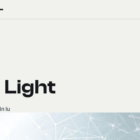
 Light
in lu