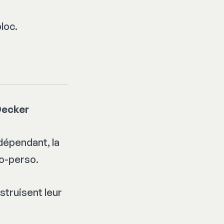
loc.
Decker
dépendant, la
ro-perso.
struisent leur