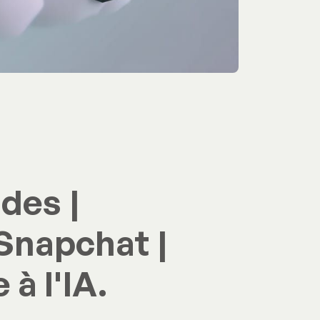
des |
 Snapchat |
à l'IA.