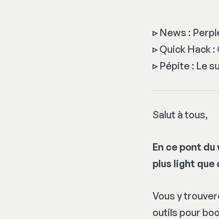
▹
News : Perple
▹
Quick Hack :
▹
Pépite : Le s
Salut à tous,
En ce pont du
plus
light
que 
Vous y trouve
outils pour boo