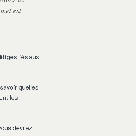
omet est
litiges liés aux
 savoir quelles
nt les
 vous devrez