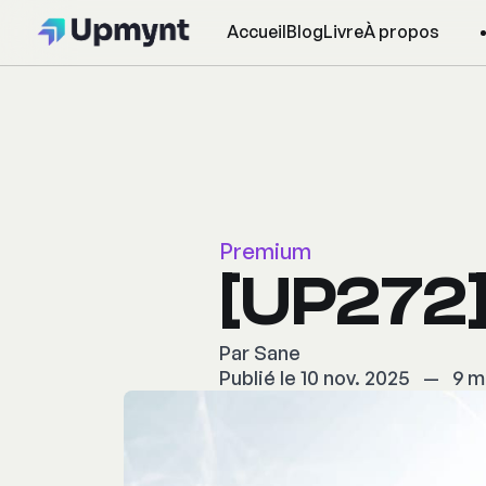
Accueil
Blog
Livre
À propos
Premium
[UP272]
Par
Sane
Publié le 10 nov. 2025
—
9 m