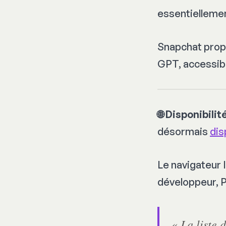
essentiellemen
Snapchat prop
GPT, accessib
🌐 Disponibili
désormais
dis
Le navigateur I
développeur, P
La liste 
«