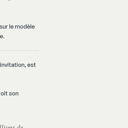
 sur le modèle
e.
nvitation, est
roit son
llions de