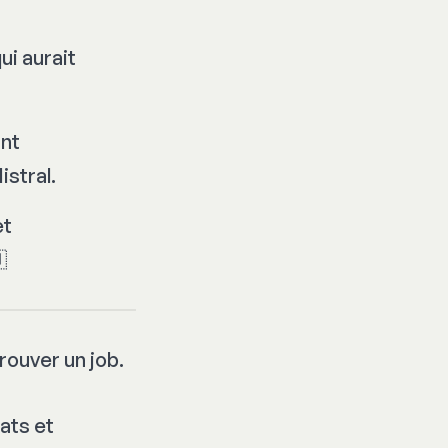
ui aurait
ant
istral.
et

ouver un job.
ats et