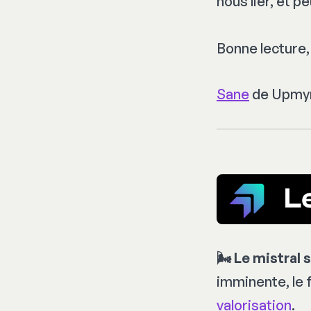
nous lier, et 
Bonne lecture,
Sane
de Upmyn
🌬️ Le mistral 
imminente, le 
valorisation
.