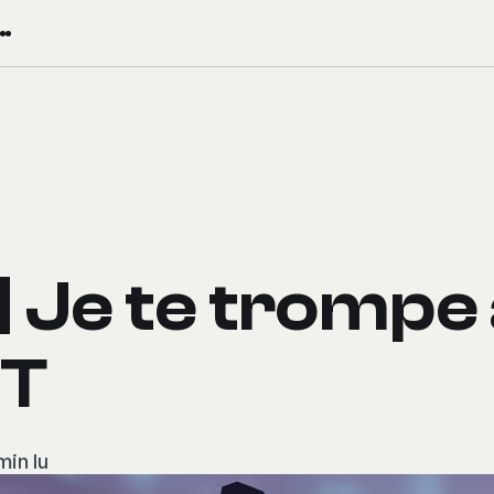
 Je te trompe
PT
min lu