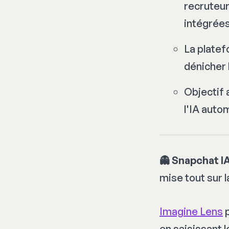
recruteur
intégrées
La platef
dénicher 
Objectif a
l'IA auto
👻 Snapchat I
mise tout sur 
Imagine Lens
p
en saisissant 