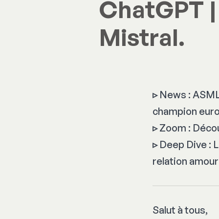
ChatGPT | 
Mistral.
▹
News : ASML i
champion europ
▹
Zoom : Découv
▹
Deep Dive : L
relation amour
Salut à tous,