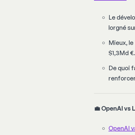
Le dévelo
lorgné su
Mieux, le
$1,3Md €.
De quoi f
renforcer
💼 OpenAI vs L
OpenAI va