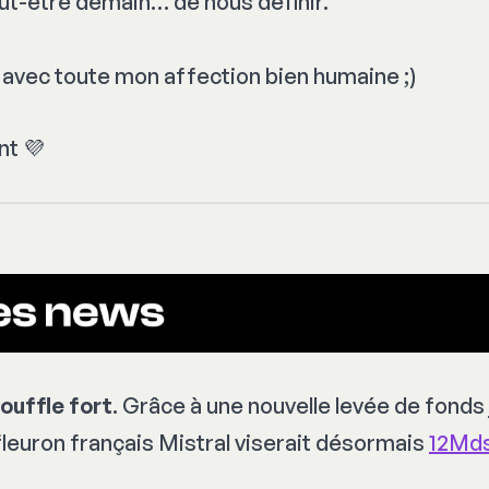
peut-être demain… de nous définir.
 avec toute mon affection bien humaine ;)
t 💜
souffle fort
. Grâce à une nouvelle levée de fonds
fleuron français Mistral viserait désormais
12Mds