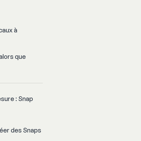
caux à
 alors que
mesure : Snap
réer des Snaps