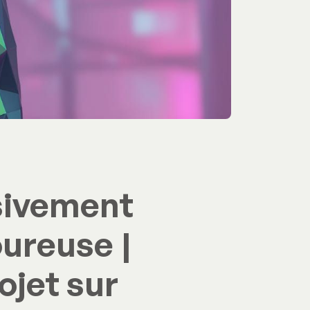
sivement
oureuse |
ojet sur