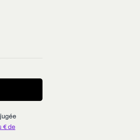
 jugée
 € de