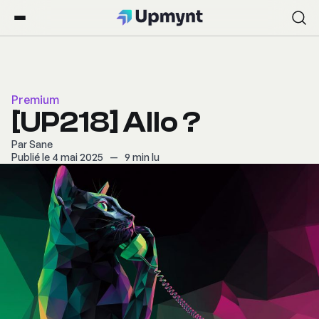
Premium
[UP218] Allo ?
Par
Sane
Publié le 4 mai 2025
—
9 min lu