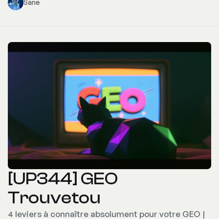
Sane
[UP344] GEO
Trouvetou
4 leviers à connaître absolument pour votre GEO |