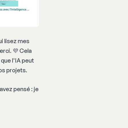
ui lisez mes
rci. 💜 Cela
que l'IA peut
os projets.
 avez pensé : je