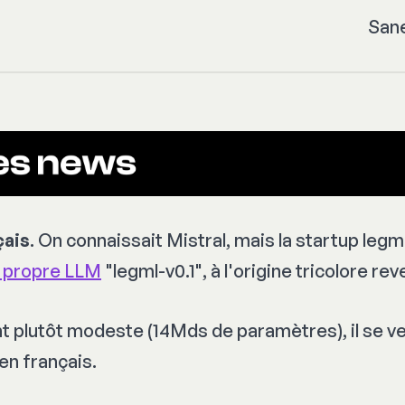
San
çais
. On connaissait Mistral, mais la startup legml
 propre LLM
"legml-v0.1", à l'origine tricolore re
 plutôt modeste (14Mds de paramètres), il se v
en français.