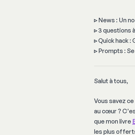
▹
News : Un no
▹
3 questions à
▹
Quick hack : 
▹
Prompts : Se 
Salut à tous,
Vous savez ce
au cœur ? C'es
que mon livre
les plus offer