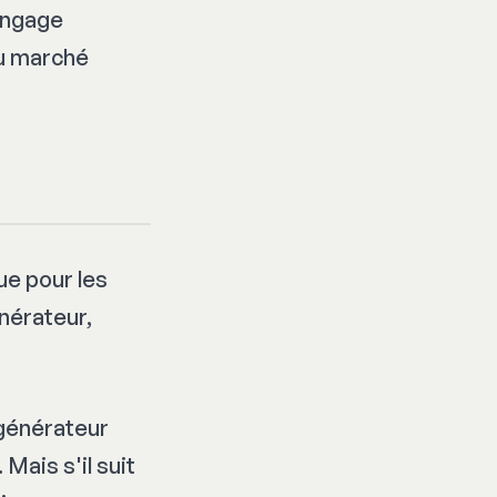
langage
du marché
ue pour les
nérateur,
 générateur
Mais s'il suit