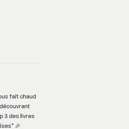
us fait chaud
n découvrant
p 3 des livres
ises" 🎉