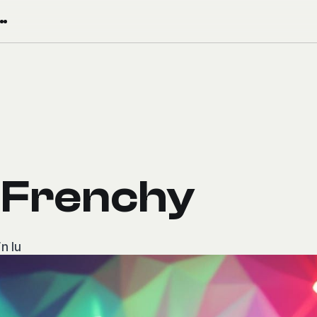
 Frenchy
n lu