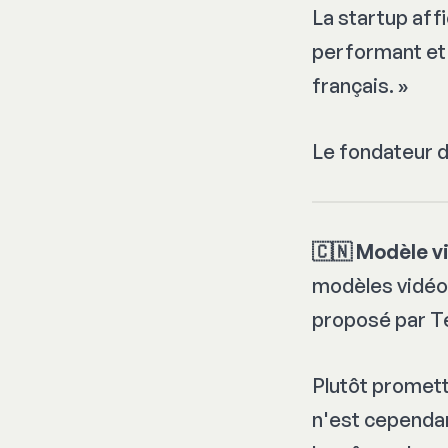
La startup aff
performant et
français
. »
Le fondateur d
🇨🇳 Modèle v
modèles vidéo
proposé par T
Plutôt promette
n'est cependant