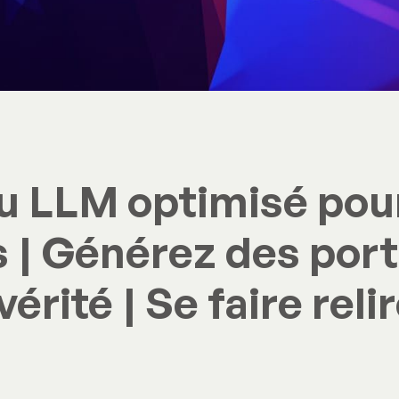
 LLM optimisé pour
s | Générez des port
vérité | Se faire reli