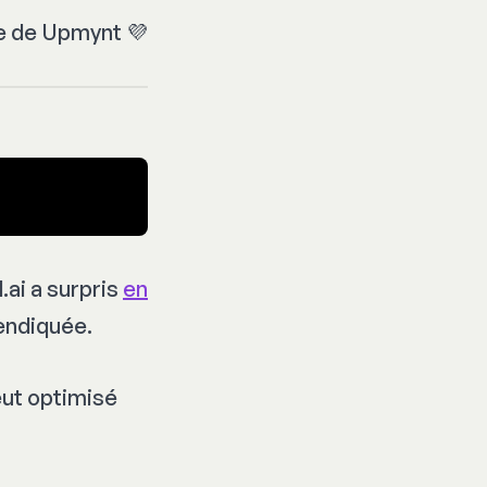
e de Upmynt 💜
.ai a surpris
en
vendiquée.
eut optimisé