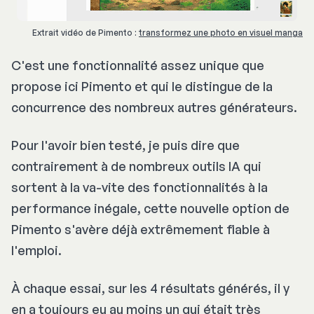
Des réflexes de félin : Sois toujours le 
Extrait vidéo de Pimento : 
transformez une photo en visuel manga
premier à réagir
C'est une fonctionnalité assez unique que
Une endurance de loup : Tiens la 
propose ici Pimento et qui le distingue de la
distance dans toutes tes activités
concurrence des nombreux autres générateurs.
Un charisme de chef de meute : 
Pour l'avoir bien testé, je puis dire que
Deviens le leader que tu as toujours 
contrairement à de nombreux outils IA qui
voulu être
sortent à la va-vite des fonctionnalités à la
performance inégale, cette nouvelle option de
Pimento s'avère déjà extrêmement fiable à
l'emploi.
À chaque essai, sur les 4 résultats générés, il y
en a toujours eu au moins un qui était très