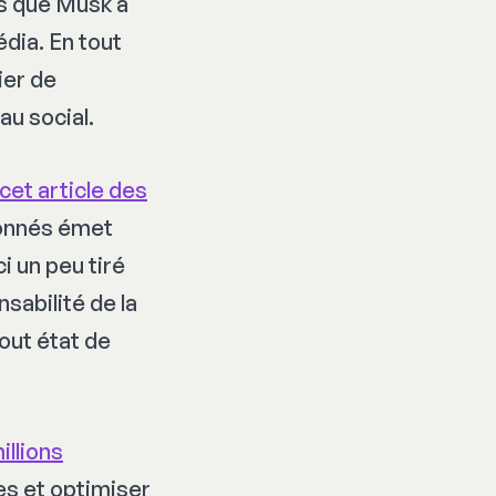
ès que Musk a
dia. En tout
ier de
au social.
cet article des
abonnés émet
i un peu tiré
sabilité de la
out état de
illions
es et optimiser