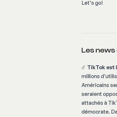
Let's go!
Les news 
☄️
TikTok est 
millions d'uti
Américains ser
seraient oppos
attachés à Tik
démocrate. De 