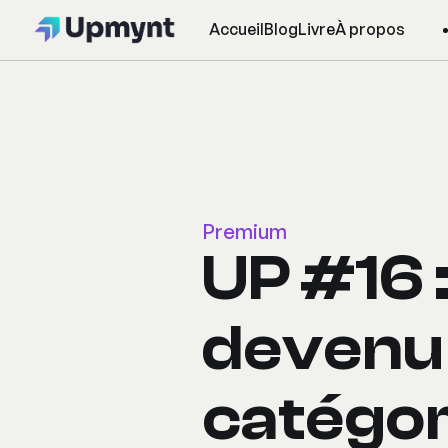
Accueil
Blog
Livre
À propos
Premium
UP #16 
devenu
catégor