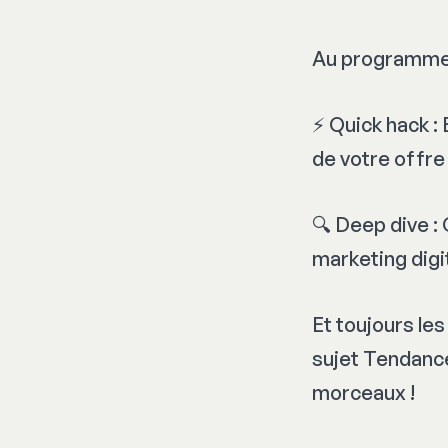
Au programme
⚡️ Quick hack :
de votre offr
🔍 Deep dive 
marketing digi
Et toujours le
sujet Tendance
morceaux !