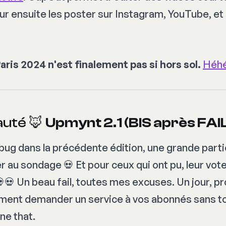
pour ensuite les poster sur Instagram, YouTube, et
Paris 2024 n'est finalement pas si hors sol.
Héh
uté 🦊
Upmynt 2.1 (BIS après FAI
 bug dans la précédente édition, une grande part
r au sondage 💀 Et pour ceux qui ont pu, leur vote
💀 Un beau fail, toutes mes excuses. Un jour, pro
ent demander un service à vos abonnés sans tou
ne that
.