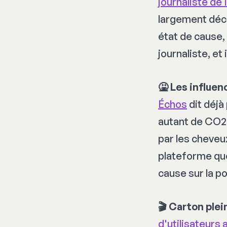
journaliste de 
largement déci
état de cause,
journaliste, et
🤮 Les influen
Échos
dit déjà
autant de CO2 
par les cheveu
plateforme que
cause sur la po
🎬 Carton ple
d'utilisateurs 