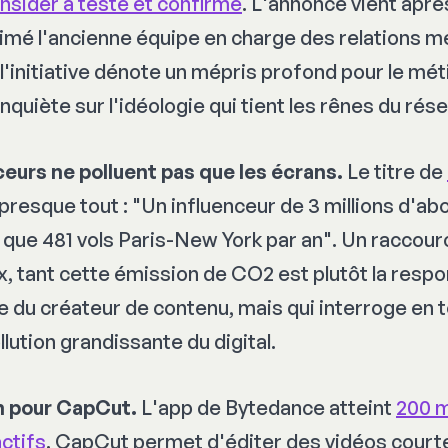
Insider a testé et confirme
. L'annonce vient apr
mé l'ancienne équipe en charge des relations mé
 l'initiative dénote un mépris profond pour le mét
 inquiète sur l'idéologie qui tient les rênes du rése
ceurs ne polluent pas que les écrans.
Le titre de
 presque tout : "Un influenceur de 3 millions d'
que 481 vols Paris-New York par an". Un raccourc
x, tant cette émission de CO2 est plutôt la respon
 du créateur de contenu, mais qui interroge en t
llution grandissante du digital.
in pour CapCut.
L'app de Bytedance atteint
200 m
actifs
. CapCut permet d'éditer des vidéos court