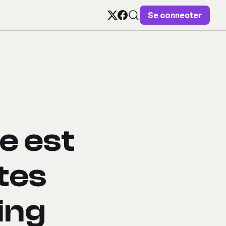
Se connecter
e est
tes
ing