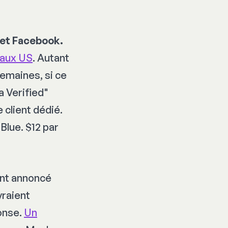
 et Facebook.
e aux US
. Autant
semaines, si ce
a Verified"
 client dédié.
Blue. $12 par
ent annoncé
vraient
onse.
Un