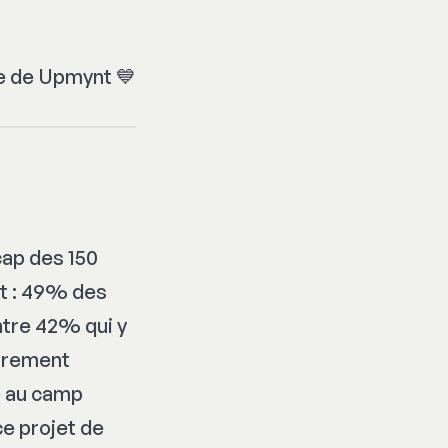
e de Upmynt 💙
cap des 150
nt : 49% des
ntre 42% qui y
airement
e au camp
ce projet de