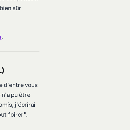
 bien sûr
é
.
L)
ie d'entre vous
 n'a pu être
mis, j'écrirai
t foirer".