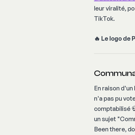
leur viralité, 
TikTok.
🔥 Le logo de 
Communa
En raison d'un
n'a pas pu vote
comptabilisé 💀
un sujet "Comm
Been there, do