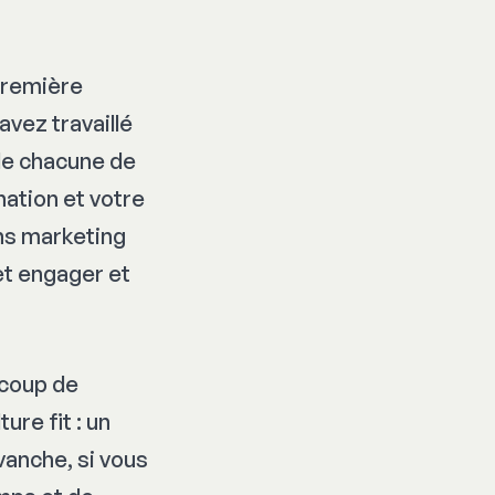
première
avez travaillé
 de chacune de
nation et votre
ns marketing
et engager et
ucoup de
ure fit : un
vanche, si vous