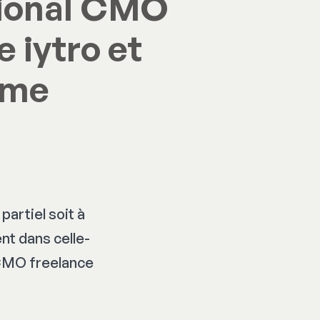
tional CMO
e iytro et
ême
partiel soit à
ent dans celle-
 CMO freelance