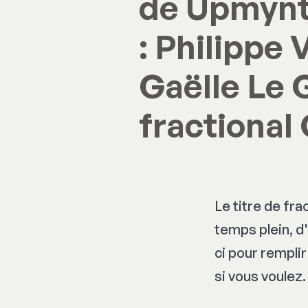
de Upmynt 
: Philippe 
Gaëlle Le 
fractiona
Le titre de fra
temps plein, d'
ci pour rempl
si vous voulez.