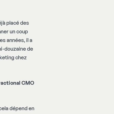
éjà placé des
nner un coup
s années, il a
mi-douzaine de
keting chez
 fractional CMO
: cela dépend en