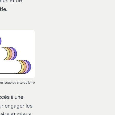
mps et de
tie.
ion issue du site de iytro
ccès à une
ur engager les
saire et mieux