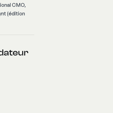
tional CMO,
nt (édition
ndateur