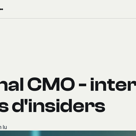
nal CMO - inte
s d'insiders
 lu