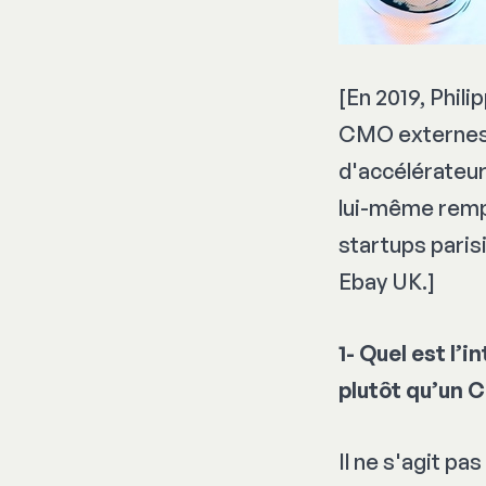
[En 2019, Phili
CMO externes 
d'accélérateur
lui-même remp
startups paris
Ebay UK.]
1- Quel est l’
plutôt qu’un 
Il ne s'agit pa