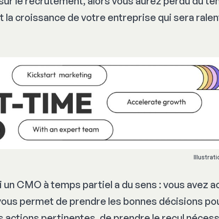
ur le recrutement, alors vous aurez perdu du te
st la croissance de votre entreprise qui sera ralen
Illustrat
 un CMO à temps partiel a du sens : vous avez a
vous permet de prendre les bonnes décisions po
s actions pertinentes, de prendre le recul néces