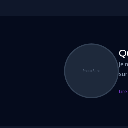
Qu
Je 
Photo Sane
sur
Lire