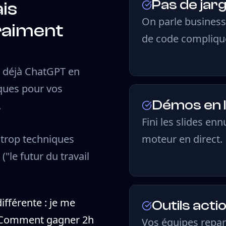
Pas de jar
ais
On parle business,
raiment
de code compliqu
t déjà ChatGPT en
sques pour vos
Démos en l
.
Fini les slides en
 trop techniques
moteur en direct.
("le futur du travail
fférente : je me
Outils act
. Comment gagner 2h
Vos équipes repar