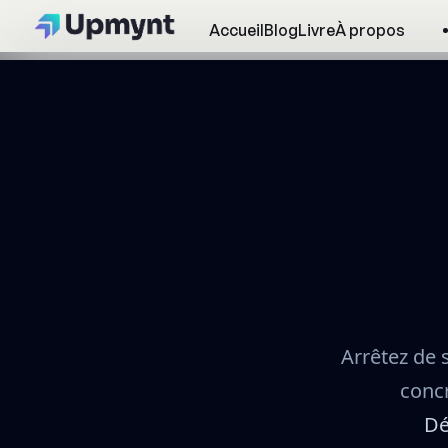
Accueil
Blog
Livre
À propos
Arrêtez de s
concr
Dé