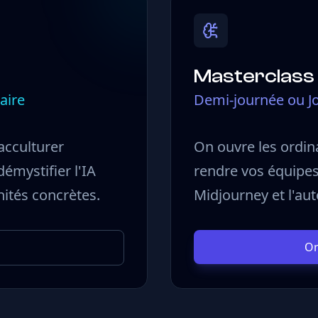
Masterclass
aire
Demi-journée ou Jo
acculturer
On ouvre les ordina
émystifier l'IA
rendre vos équipe
nités concrètes.
Midjourney et l'au
Or